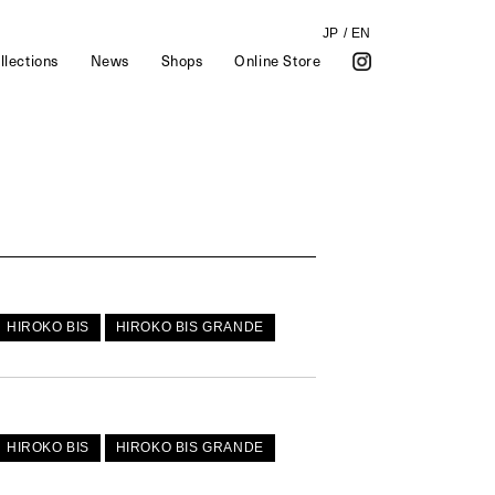
JP
/
EN
llections
News
Shops
Online Store
HIROKO BIS
HIROKO BIS GRANDE
HIROKO BIS
HIROKO BIS GRANDE