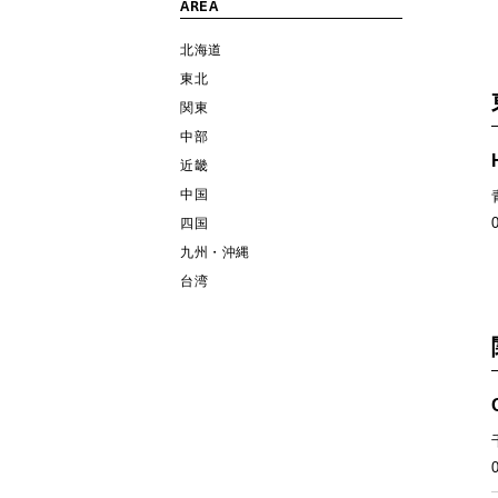
AREA
北海道
東北
関東
中部
近畿
中国
四国
九州・沖縄
台湾